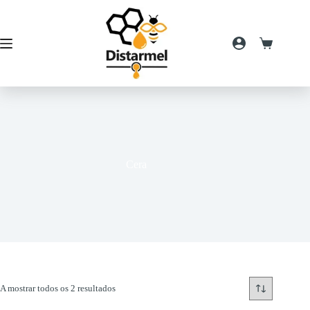
Pular
para
o
conteúdo
Carrinho
de
compras
Cera
A mostrar todos os 2 resultados