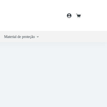
Carrinho
de
compras
Material de proteção
Embalamento
Cosmética