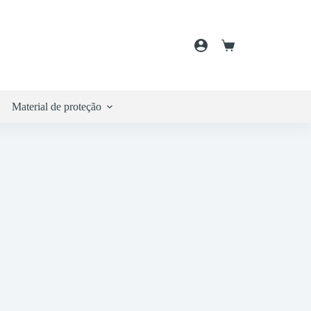
Carrinho
de
compras
Material de proteção
Embalamento
Cosmética