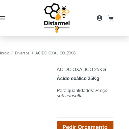
Pular
para
o
conteúdo
Carrinho
de
compras
Início
/
Diversos
/
ÁCIDO OXÁLICO 25KG
ÁCIDO OXÁLICO 25KG
Ácido oxálico 25Kg
Para quantidades:
Preço
sob consulta
Pedir Orçamento