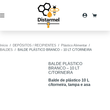
Pular
para
o
conteúdo
Carrinho
de
compras
Início
/
DEPÓSITOS / RECIPIENTES
/
Plástico Alimentar
/
BALDES
/
BALDE PLÁSTICO BRANCO – 10 LT C/TORNEIRA
BALDE PLÁSTICO
BRANCO – 10 LT
C/TORNEIRA
Balde de plástico 10 L
c/torneira, tampa e asa