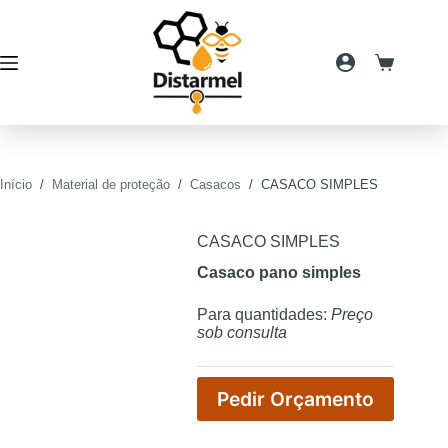
Pular
para
o
conteúdo
Carrinho
de
compras
Início
/
Material de proteção
/
Casacos
/
CASACO SIMPLES
CASACO SIMPLES
Casaco pano simples
Para quantidades:
Preço
sob consulta
Pedir Orçamento