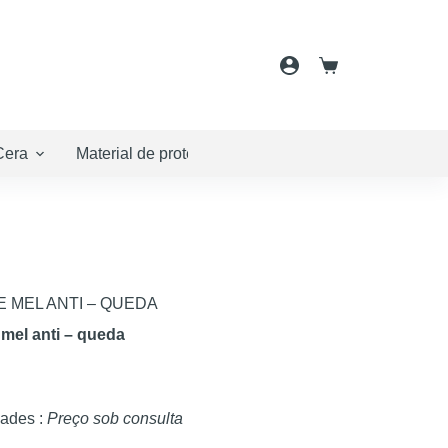
Carrinho
de
compras
Cera
Material de proteção
Embalamento
Cos
 MEL ANTI – QUEDA
mel anti – queda
dades :
Preço sob consulta