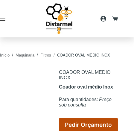
Pular
para
o
conteúdo
Carrinho
de
compras
Início
/
Maquinaria
/
Filtros
/
COADOR OVAL MÉDIO INOX
COADOR OVAL MÉDIO
INOX
Coador oval médio Inox
Para quantidades:
Preço
sob consulta
Pedir Orçamento