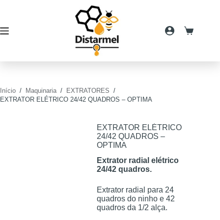
Pular
para
o
conteúdo
Carrinho
de
compras
Início
/
Maquinaria
/
EXTRATORES
/
EXTRATOR ELÉTRICO 24/42 QUADROS – OPTIMA
EXTRATOR ELÉTRICO
24/42 QUADROS –
OPTIMA
Extrator radial elétrico
24/42 quadros.
Extrator radial para 24
quadros do ninho e 42
quadros da 1/2 alça.