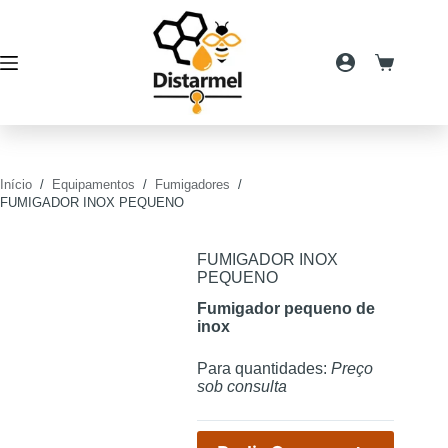
Pular
para
o
conteúdo
Carrinho
de
compras
Início
/
Equipamentos
/
Fumigadores
/
FUMIGADOR INOX PEQUENO
FUMIGADOR INOX
PEQUENO
Fumigador pequeno de
inox
Para quantidades:
Preço
sob consulta