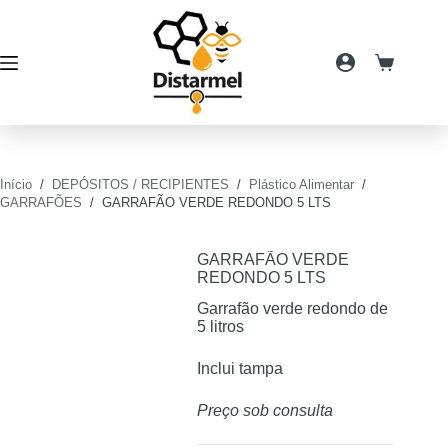
Pular
para
o
conteúdo
Carrinho
de
compras
Início
/
DEPÓSITOS / RECIPIENTES
/
Plástico Alimentar
/
GARRAFÕES
/
GARRAFÃO VERDE REDONDO 5 LTS
GARRAFÃO VERDE
REDONDO 5 LTS
Garrafão verde redondo de
5 litros
Inclui tampa
Preço sob consulta