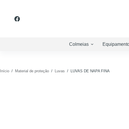
Pular
para
o
conteúdo
Colmeias
Equipament
Início
/
Material de proteção
/
Luvas
/
LUVAS DE NAPA FINA