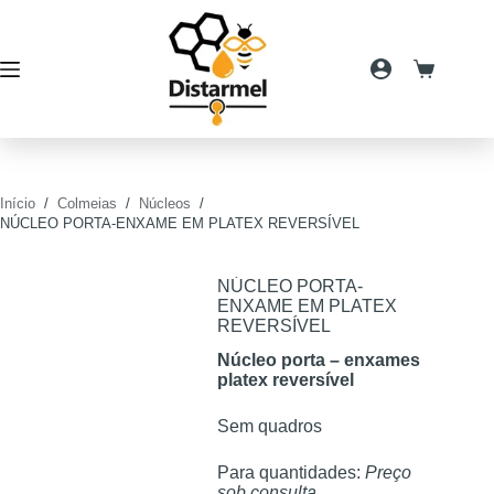
Pular
para
o
conteúdo
Carrinho
de
compras
Início
/
Colmeias
/
Núcleos
/
NÚCLEO PORTA-ENXAME EM PLATEX REVERSÍVEL
NÚCLEO PORTA-
ENXAME EM PLATEX
REVERSÍVEL
Núcleo porta – enxames
platex reversível
Sem quadros
Para quantidades:
Preço
sob consulta