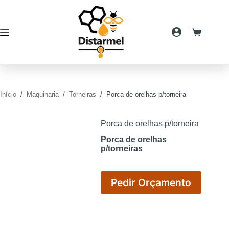
Pular
para
o
conteúdo
Carrinho
de
compras
Início
/
Maquinaria
/
Torneiras
/
Porca de orelhas p/torneira
Porca de orelhas p/torneira
Porca de orelhas
p/torneiras
Pedir Orçamento