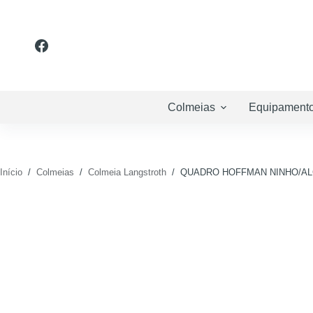
Pular
para
o
conteúdo
Colmeias
Equipament
Início
/
Colmeias
/
Colmeia Langstroth
/
QUADRO HOFFMAN NINHO/AL