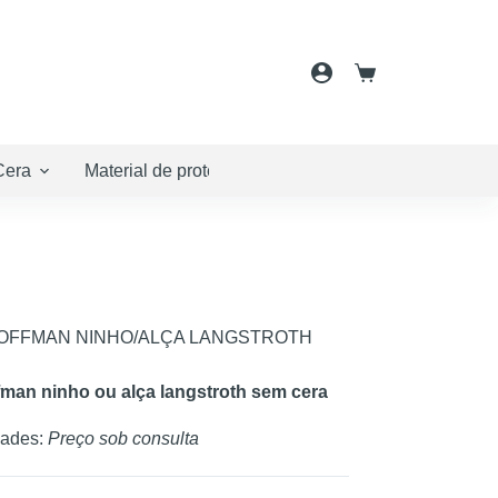
Carrinho
de
compras
Cera
Material de proteção
Embalamento
Cos
OFFMAN NINHO/ALÇA LANGSTROTH
man ninho ou alça langstroth sem cera
dades:
Preço sob consulta