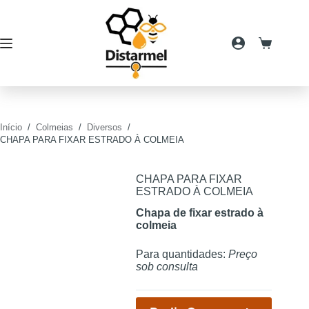
Pular
para
o
conteúdo
Carrinho
de
compras
Início
/
Colmeias
/
Diversos
/
CHAPA PARA FIXAR ESTRADO À COLMEIA
CHAPA PARA FIXAR
ESTRADO À COLMEIA
Chapa de fixar estrado à
colmeia
Para quantidades:
Preço
sob consulta